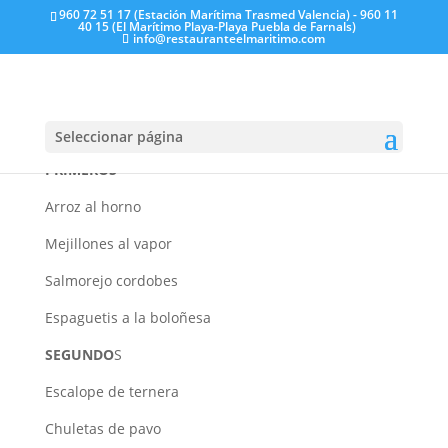
960 72 51 17 (Estación Marítima Trasmed Valencia) - 960 11
40 15 (El Marítimo Playa-Playa Puebla de Farnals)
info@restauranteelmaritimo.com
Miércoles, 9 de julio de
2025
Seleccionar página
PRIMEROS
Arroz al horno
Mejillones al vapor
Salmorejo cordobes
Espaguetis a la boloñesa
SEGUNDO
S
Escalope de ternera
Chuletas de pavo