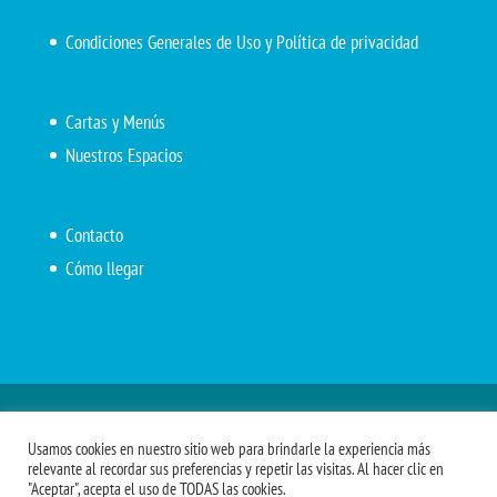
Condiciones Generales de Uso y Política de privacidad
Cartas y Menús
Nuestros Espacios
Contacto
Cómo llegar
Inicio
El Marítimo
Menú diario
Carta Cafetería
Usamos cookies en nuestro sitio web para brindarle la experiencia más
Menús Grupos 2023
Menú APV
Encarga tu almuerzo
relevante al recordar sus preferencias y repetir las visitas. Al hacer clic en
"Aceptar", acepta el uso de TODAS las cookies.
Comidas APM