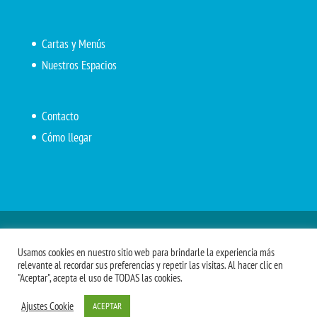
Cartas y Menús
Nuestros Espacios
Contacto
Cómo llegar
Inicio
El Marítimo
Menú diario
Carta Cafetería
Usamos cookies en nuestro sitio web para brindarle la experiencia más
Menús Grupos 2023
Menú APV
Encarga tu almuerzo
relevante al recordar sus preferencias y repetir las visitas. Al hacer clic en
"Aceptar", acepta el uso de TODAS las cookies.
Comidas APM
Ajustes Cookie
ACEPTAR