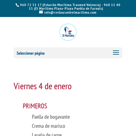
960 72 51 17 (Estación Marítima Trasmed Valencia) - 960 11 40
15 (El Marítimo Playa-Playa Puebla de Farnals)
info@restauranteelmaritimo.com
Seleccionar página
Viernes 4 de enero
PRIMEROS
Paella de bogavante
Crema de marisco
Lasaña de carne