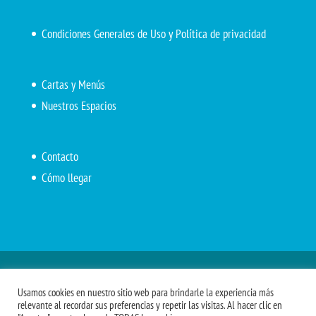
Condiciones Generales de Uso y Política de privacidad
Cartas y Menús
Nuestros Espacios
Contacto
Cómo llegar
Inicio
El Marítimo
Menú diario
Carta Cafetería
Usamos cookies en nuestro sitio web para brindarle la experiencia más
Menús Grupos 2023
Menú APV
Encarga tu almuerzo
relevante al recordar sus preferencias y repetir las visitas. Al hacer clic en