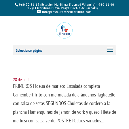
960 72 51 17 (Estación Marítima Trasmed Valencia) - 960 11 40
15 (El Marítimo Playa-Playa Puebla de Farnals)
info@restauranteelmaritimo.com
Seleccionar página
28 de abril
PRIMEROS Fideuá de marisco Ensalada completa
Camembert frito con mermelada de arándanos Tagliatelle
con salsa de setas SEGUNDOS Chuletas de cordero a la
plancha Flamenquines de jamón de york y queso Filete de
merluza con salsa verde POSTRE Postres variados...