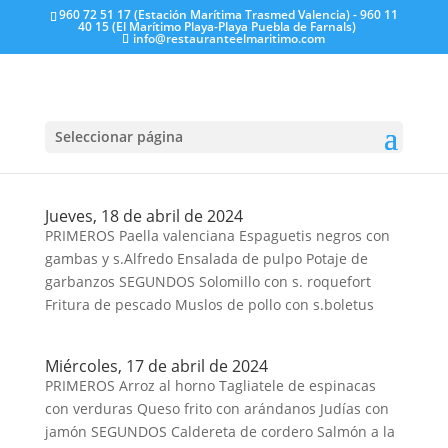
960 72 51 17 (Estación Marítima Trasmed Valencia) - 960 11
40 15 (El Marítimo Playa-Playa Puebla de Farnals)
info@restauranteelmaritimo.com
Viernes, 19 de abril de 2024
PRIMEROS Ensaladilla rusa Lasaña de carne
Verduras en tempura con sweet chilli Guisado de
pavo SEGUNDOS Arroz de bogavante Oso-buco de
Seleccionar página
añojo Alitas de pollo fritas
Jueves, 18 de abril de 2024
PRIMEROS Paella valenciana Espaguetis negros con
gambas y s.Alfredo Ensalada de pulpo Potaje de
garbanzos SEGUNDOS Solomillo con s. roquefort
Fritura de pescado Muslos de pollo con s.boletus
Miércoles, 17 de abril de 2024
PRIMEROS Arroz al horno Tagliatele de espinacas
con verduras Queso frito con arándanos Judías con
jamón SEGUNDOS Caldereta de cordero Salmón a la